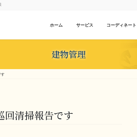
策
ホーム
サービス
コーディネート
建物管理
です
様 巡回清掃報告です