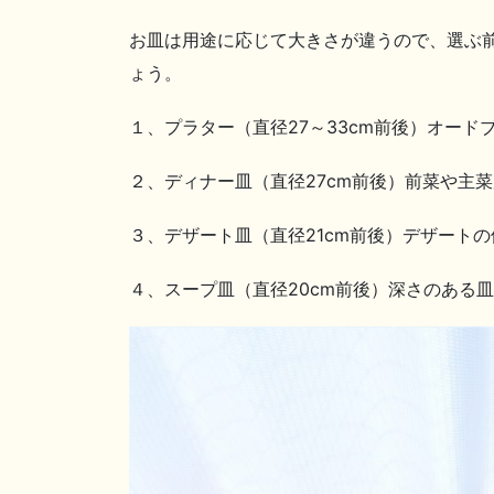
お皿は用途に応じて大きさが違うので、選ぶ
ょう。
１、プラター（直径27～33cm前後）オー
２、ディナー皿（直径27cm前後）前菜や主
３、デザート皿（直径21cm前後）デザート
４、スープ皿（直径20cm前後）深さのある