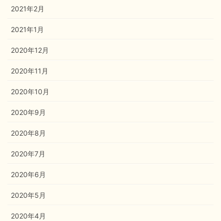
2021年2月
2021年1月
2020年12月
2020年11月
2020年10月
2020年9月
2020年8月
2020年7月
2020年6月
2020年5月
2020年4月